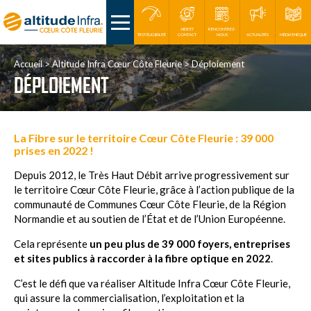
AIDE ET
RENCONTREZ-
TEST ÉLIGIBILITÉ
CONTACT
NOUS
ACTUALITÉS
MÉDIATHÈQUE
Accueil
Altitude Infra Cœur Côte Fleurie
Déploiement
DÉPLOIEMENT
La Fibre sur le territoire Cœur Côte Fleurie : 39 000
prises en 2022 !
Depuis 2012, le Très Haut Débit arrive progressivement sur
le territoire Cœur Côte Fleurie, grâce à l’action publique de la
communauté de Communes Cœur Côte Fleurie, de la Région
Normandie et au soutien de l’État et de l’Union Européenne.
Cela représente
un peu plus de 39 000 foyers, entreprises
et sites publics à raccorder à la fibre optique en 2022
.
C’est le défi que va réaliser Altitude Infra Cœur Côte Fleurie,
qui assure la commercialisation, l’exploitation et la